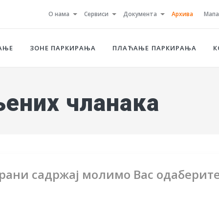
О нама
Сервиси
Документа
Архива
Мапа
АЊЕ
ЗОНЕ ПАРКИРАЊА
ПЛАЋАЊЕ ПАРКИРАЊА
К
љених чланака
ирани садржај молимо Вас одаберит