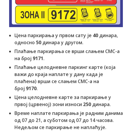
Цена паркирања у првом сату је
40
динара,
односно
50
динара у другом.
Плаћање паркирања се врши слањем СМС-а
на број
9171
.
Плаћање целодневне паркинг карте (која
важи до краја наплате у дану када је
плаћена) врши се слањем СМС-а на
број
9170
.
Цена целодневне карте за паркирање у
првој (црвеној) зони износи
250
динара.
Време наплате паркирања је радним данима
од 07 до 21, а суботом од 07 до 14 часова.
Недељом се паркирање не наплаћује.