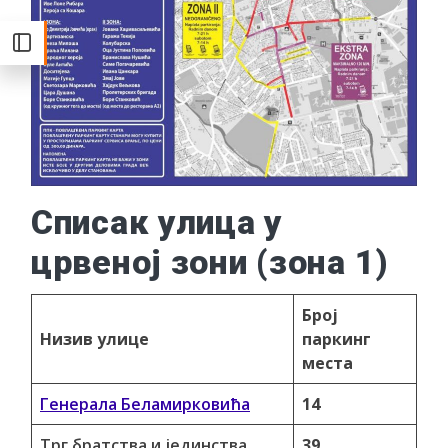
Списак улица у
црвеној зони (зона 1)
Број
Низив улице
паркинг
места
Генерала Беламирковића
14
Трг братства и јединства
39