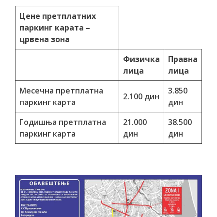
Цене претплатних
паркинг карата –
црвена зона
Физичка
Правна
лица
лица
Месечна претплатна
3.850
2.100 дин
паркинг карта
дин
Годишња претплатна
21.000
38.500
паркинг карта
дин
дин