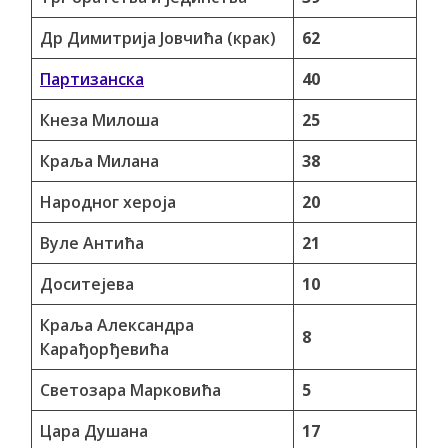
Др Димитрија Јовчића (крак)
62
Партизанска
40
Кнеза Милоша
25
Краља Милана
38
Народног хероја
20
Вуле Антића
21
Доситејева
10
Краља Александра
8
Карађорђевића
Светозара Марковића
5
Цара Душана
17