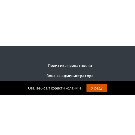
Политика приватности
Зона за администраторе
Овај веб-сајт користи колачиће.
У реду
© Задржана права на садржај.
Град Врање.