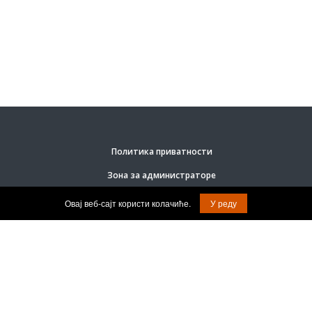
Политика приватности
Зона за администраторе
Овај веб-сајт користи колачиће.
У реду
© Задржана права на садржај.
Град Врање.